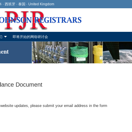
本
·
西班牙
·
泰国
·
United Kingdom
们
即将开始的网络研讨会
ent
idance Document
 website updates, please submit your email address in the form