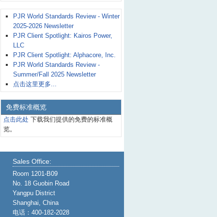
PJR World Standards Review - Winter
2025-2026 Newsletter
PJR Client Spotlight: Kairos Power,
LLC
PJR Client Spotlight: Alphacore, Inc.
PJR World Standards Review -
Summer/Fall 2025 Newsletter
点击这里更多...
免费标准概览
点击此处
下载我们提供的免费的标准概
览。
Sales Office:
Room 1201-B09
No. 18 Guobin Road
Yangpu District
Shanghai, China
电话：400-182-2028