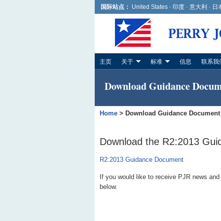
国际站点：
United States
·
印度
·
意大利
·
日
主页
关于
标准
信息
联系我
Download Guidance Docum
Home
>
Download Guidance Document
Download the R2:2013 Gu
R2:2013 Guidance Document
If you would like to receive PJR news and
below.